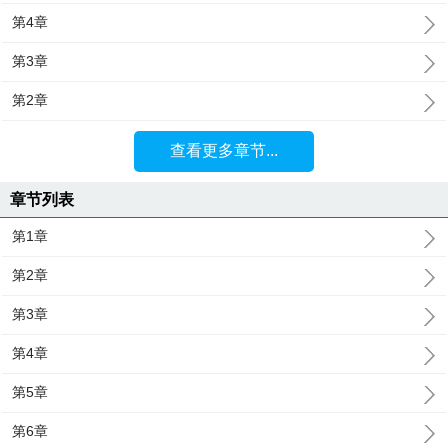
第4章
第3章
第2章
查看更多章节...
章节列表
第1章
第2章
第3章
第4章
第5章
第6章