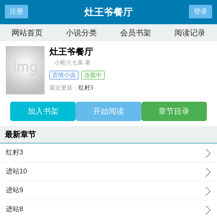
灶王爷餐厅
注册
登录
网站首页
小说分类
会员书架
阅读记录
灶王爷餐厅
小船六七条 著
言情小说
连载中
最近更新：
红籽3
更新时间：
2026-07-08 16:28:51
加入书架
开始阅读
章节目录
最新章节
红籽3
进站10
进站9
进站8