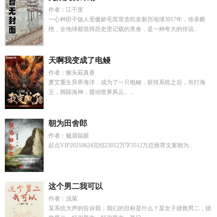
作者：江千里
一心种田干饭人受傲娇毛茸茸贪吃攻新历地球3017年，传承断
绝，全地球都觉得历史里记载的美食，是一种夸大的传说...
天啊我变成了电鳗
作者：猴头菇真香
萧艾重生异界海洋，成为了一只电鳗，获得系统之后，吊打海
王，脚踩海神，搅动世界风云。...
朝为田舍郎
作者：贼眉鼠眼
起点VIP20210624完结23012万字3512万总推荐文案朝为...
这个男二我可以
作者：浅菊
某系统大声的告诉我，我们的目标是什么？某女子拯救男二，拯