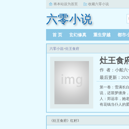
将本站设为首页
收藏六零小说
六零小说
首 页
玄幻修真
重生穿越
都市
六零小说
>
灶王食府
灶王食
作 者：小船六
最后更新：2026-0
第一卷：雪满长白
说，还噩梦缠身
人：郑远非，她
有花钱当仆人的
至遥看得一愣一
愁得太阳穴突突
《灶王食府》红籽3
白河的冰面之下
台子上咿咿呀呀