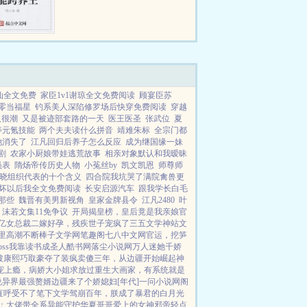
仙全文免费
家臣1v1谢琼全文免费阅读
顾宴臣苏
零当福星
钓系美人深陷修罗场后快穿免费阅读
穿越
人很潮
又是被迹部套路的一天
医王医圣
张武位
夏
寿元氪技能
两个夫夫读什么拼音
靖难朱标
全宗门都
她消失了
江凡回归后养子怎么反应
成为继国缘一妹
剧
农家小厨娘带娃逃荒故事
相亲对象默认和我暧昧
员表
隋炀帝传历史人物
小菟丝by
凯文凯恩
师尊师
晓组织代表的十个含义
四合院我坑哭了满院禽兽更
坏以后我全文免费阅读
长安启源汽车
跟我学长白毛
那些
魏晋有美男新视角
皇家金牌县令
江凡2480
叶
沫若文集11免争议
开局揭皇榜，皇后竟是我亲娘
官
亿女总裁
二嫁好孕，残疾世子宠疯了
三五文学
神站文
里高潮不断
棒子文学网
笔趣阁
七八中文网
官运，挖笋
ss
我靠读书成圣人
酷书网
落尘小说网
万人迷她千娇
被康熙巧取豪夺了
装疯卖傻三年，从边疆开始崛起
神
宠上瘾，病娇大小姐求放过
重生大画家，有系统就是
说
异界最强赘婿
边疆来了个娇媳妇[年代]
一问小说网
阁
直呼受不了
笔下文学
驾崩百年，朕成了暴君的白月光
：大佬带全系异能守护华夏
哥哥爱上的女神
邪帝轻点