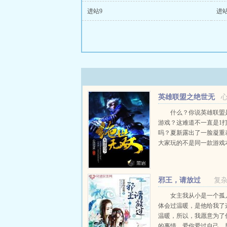
进站9
进站
英雄联盟之绝世无
双
什么？你说英雄联盟是
游戏？这难道不一直是1打
吗？夏新露出了一脸凝重
大家玩的不是同一款游戏
欢快YY，绝对不会有任何不
邪王，请放过
复
女主我从小是一个孤
体会过温暖，是他给我了
温暖，所以，我愿意为了
的事情，爱你爱过自己。