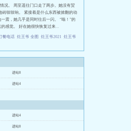
南下，见山翻山，遇水涉水，吃一碗
了情况。 周至遥往门口走了两步。她没有贸
什么东西浮浮沉沉。周至遥低头，只
地砖吱吱响。 紧接着是什么东西被掀翻的动
，存在民俗、玄幻元素，请勿带入现实
一震，她几乎是同时往后一闪。 “嗡！”的
指导4.预祝各位出入行藏，所求利益，
感觉。 好在她很快恢复过来...
订餐电话
灶王爷 全图
灶王爷2021
灶王爷
店
进站8
进站4
进站4
进站8