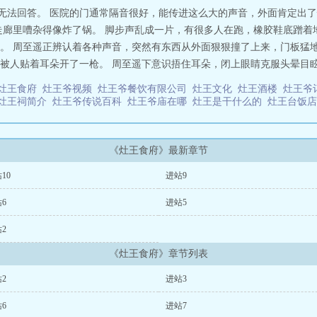
一段历史。绿皮车上的纸人、大摆婚宴的山神、沙漠戈壁的幻影……周至遥一路
遥无法回答。 医院的门通常隔音很好，能传进这么大的声音，外面肯定出
一段怨还一份债。师父等在旅途的终点。老灶的火烧得正旺，锅里的水滚着，有
走廊里嘈杂得像炸了锅。 脚步声乱成一片，有很多人在跑，橡胶鞋底蹭着
钓系绿茶招鬼哥×高攻低防道士姐】——阅读指北：1.全文架空，自设世界观
。 周至遥正辨认着各种声音，突然有东西从外面狠狠撞了上来，门板猛地
强，内含大量bg，男主非背景板3.麻烦大家多多收藏、评论、捉虫，但婉拒写作
人贴着耳朵开了一枪。 周至遥下意识捂住耳朵，闭上眼睛克服头晕目眩的
公路灵异]
灶王食府
灶王爷视频
灶王爷餐饮有限公司
灶王文化
灶王酒楼
灶王爷
灶王祠简介
灶王爷传说百科
灶王爷庙在哪
灶王是干什么的
灶王台饭
《灶王食府》最新章节
10
进站9
6
进站5
2
《灶王食府》章节列表
2
进站3
6
进站7