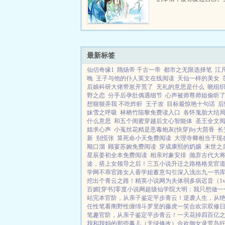
心意打动了我，让我彻底
愿为你倾尽所有。这是一
为男主而穿越到一个不知
引...
最新标签
仙侣奇缘1
隋炀帝 千古一帝
都市之无限选择笔
江
晚
王子与他的仆人英文在线阅读
天仙一样的美女
后娘科研大佬带崽开荒了
无礼的意思是什么
晓组
野之恋
分手后孕肚偶遇细节
心声被师尊师姐偷听
想狠狠弄我 不吃炸虾
王子攻
目标最惊艳十句话
后
妹雪之呼吸
林栖竹陆黎免费读入口
各怀鬼胎大结
什么意思
和五个闺蜜穿越后文心智能体
圣王全文
姐求心声
小菟丝花精是恶毒炮灰(快穿)by大茴香
长
新
别慌张
算死命小天免费阅读
大理寺卿相当于现
顺口溜
顾宴苏婉免费阅读
穿成康熙的奶孃
末世之
星辰姜初全本免费阅读
相亲对象安排
抛弃古代大
途，搭上女领导之后！
三五小说
升迁之路
格格党
官
学网
不乖
官路女人香
学姐
蓄意勾引
深入浅出
九一书
挖出个青云之路！
精英小说网
为夫体弱多病
迟音（1
百媚[穿书]
零度小说网
超级仙学院
大明：我只想做一
站完本
官阶，从亲子鉴定平步青云！
逆袭人生，从
任性
笔看阁
野性缠绵
斗罗里的藤虎一笑
合欢宗双修
笔趣
官阶，从亲子鉴定平步青云！
一天花掉四百亿之
我和我妈的那些事儿（无绿修改）
合欢御女录
荒岛