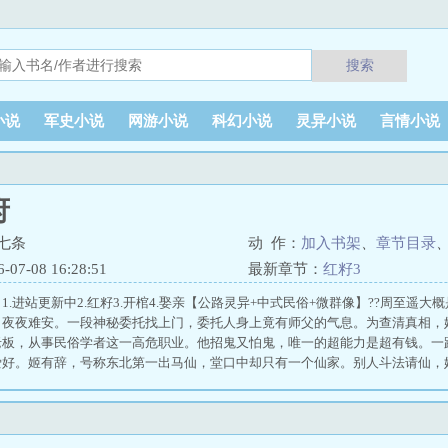
搜索
小说
军史小说
网游小说
科幻小说
灵异小说
言情小说
府
七条
动 作：
加入书架
、
章节目录
7-08 16:28:51
最新章节：
红籽3
1.进站更新中2.红籽3.开棺4.娶亲【公路灵异+中式民俗+微群像】??周至遥
，夜夜难安。一段神秘委托找上门，委托人身上竟有师父的气息。为查清真相，
老板，从事民俗学者这一高危职业。他招鬼又怕鬼，唯一的超能力是超有钱。一
爱好。姬有辞，号称东北第一出马仙，堂口中却只有一个仙家。别人斗法请仙，
愣的。陈至清，她素未谋面的师兄，悬壶济世圣父心，却偏偏看不惯出马仙。周
的。一捧灶灰将几人的命运紧紧相连，周至遥想跑都跑不赢。长白山，雪连天，
暗红翻涌，不为人知的孽力浮出水面。华北平原，黄土广袤，龟背上的小镇槐花
，舞台中央是她噩梦里的常客。锈色西蜀，青铜树顶天立地，枝丫间悬着刻满鸟