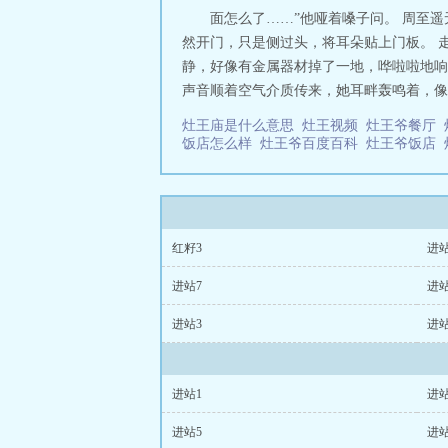
整片林子讲着同
面怎么了……”他哑着嗓子问。 周至
饭听一桩事，解
然开门，只是侧过头，将耳朵贴上门板。 
看见自己的脸。【
静，好像有金属器材掉了一地，哗啦啦地响
2.双洁，女比男
声音顺着空气介质传来，她耳畔轰鸣着，像被
所愿遂心 灶王宴[
灶王庙是什么意思
灶王视频
灶王爷餐厅
饭店怎么样
灶王爷百度百科
灶王爷饭店
红籽3
进站
进站7
进站
进站3
进站
进站1
进站
进站5
进站