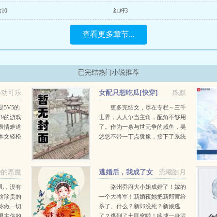
10
红籽3
查看更多章节...
已完结热门小说推荐
心动可乐
女配只想吃瓜[快穿]
殊默
5V5的
更多完结文，尽在专栏～三千
9的游戏
世界，人人争当主角，配角不够用
表情难道
了。作为一条与世无争的咸鱼，吴
本文轻松
悠悠不带一丁点犹豫，接下了系统
...
派发给她的女配角色。然后，开启
了快乐的快穿吃瓜之旅。天帝被宙
斯附体，满世界播种，私...
杂的恶魔
逃婚后，我成了女
流曦皓月
将军
儿，没有
骆州乔府大小姐成婚了！嫁的
这珍贵的
一个大将军！新婚夜她把新郎官给
你做一切
杀了。什么？新郎没死？新娘逃
男主你的
了？逃到了土匪窝啦！练成一身武