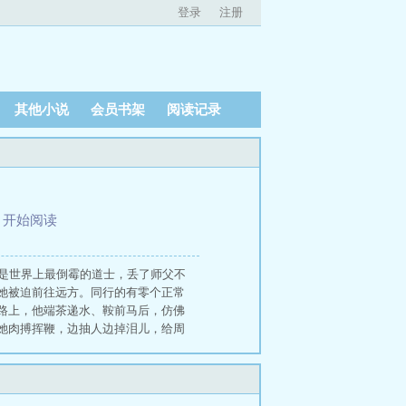
登录
注册
其他小说
会员书架
阅读记录
、
开始阅读
大概是世界上最倒霉的道士，丢了师父不
她被迫前往远方。同行的有零个正常
路上，他端茶递水、鞍前马后，仿佛
她肉搏挥鞭，边抽人边掉泪儿，给周
至遥左耳仙家低语，右耳师兄冷哼，
一把火燃出老把头祠中的旧骨，七道
飘落。三更天时锣鼓自响，村口的戏
篆的树叶，每一片都是巫祝的舌头，