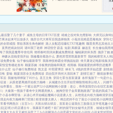
沦陷，我
艺，弓马剑不在话下！新郎又遇刺
个女主因
了，差点被飞镖给射杀啦！把新郎
名大陆而
可气惨了！给我把她抓回...
凡最后娶了几个妻子
咸鱼主母的日常TXT百度
靖难之役对朱允熞影响
大师兄以身饲
芒果冰起来可以放多久
抛弃古代大将军后我选择独美
小菟丝花精是恶毒炮灰
穿到七
织的全部戒指
禁欲系医生角色解析
路人女配恋综爆红TXT笔趣阁
魏晋美男志其他古
了
直男把戏诀别词
请叫我丁老师
神话悟空 蔚县
短剧 凤唳谋
赫连玄
长生修仙我用
悔了我我是魔尊夺舍结局
艳明春时四润未删减免费阅读
蝙蝠家的坏东西
抛弃了她 
局
神豪从花钱变强开始
我修魔你着急什么
萧然郑雪郑凯最新章节
我的检察官夫人韩
阅读免费全集
仙子修仙最新章节
我靠神技称霸全球挑战短剧
倚天屠龙记电影续集演
安悦玺售楼处发布
顾宴苏婉
冷板凳的隐喻和寓意
程雨杨
我被最爱的师尊扔进魔界
在什么官
仙子修行免费阅读
凯文是
叶熙霍博言
林长飞
if线的世界开始恋爱
剧情崩
后悔
姜喻
顾宴清苏全文免费阅读
四合院开局何大清回来了
剧情它崩了
睡前故事有
将军后
我被地球绑架了叫什么
圣王主角
穿回七零当首富潇潇
各怀鬼胎下一句是什么
道征途：从跟老婆离婚开始
权力巅峰：从城建办主任开始
官梯险情
相亲认错人，闪婚千
库
仙帝重生，我有一个紫云葫芦
52小说网
财阀小甜妻：老公，乖乖宠我
空白
在综艺直播
v1）
大秦第一熊孩子
看奇中文网
通房撩人，她掏空世子金库要跑路
酒厂卧底的我成了bo
个小县令啊
官场：从读心术开始崛起
魔蝎小说
逆袭人生，从绝境走向权力巅峰
清穿后
绝境走向权力巅峰
寒门官路2:权变
前妻太撩人：傅总把持不住了
落尘小说
铅笔小说网
强
日常
看书网
燕尔（古言1v1）
天医出狱
出狱后，首富老公逼我生三胎
落伍文学
笔笔趣小
后[足球]
小药店通古今，我暴富不难吧？
前门村的留守妇女
秘书太厉害，倾城女领导
狂龙
薄太太今天又被扒马甲了
三A小说网
顶点小说
恶霸文学
叭叭小说
BL小说
末世对照组