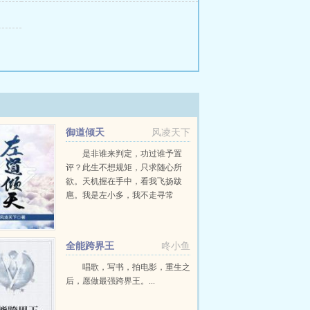
御道倾天
风凌天下
是非谁来判定，功过谁予置
评？此生不想规矩，只求随心所
欲。天机握在手中，看我飞扬跋
扈。我是左小多，我不走寻常
路。...
全能跨界王
咚小鱼
唱歌，写书，拍电影，重生之
后，愿做最强跨界王。...