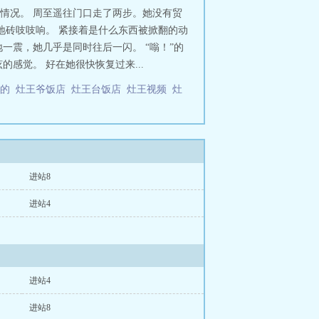
南下，见山翻山，遇水涉水，吃一碗
了情况。 周至遥往门口走了两步。她没有贸
什么东西浮浮沉沉。周至遥低头，只
地砖吱吱响。 紧接着是什么东西被掀翻的动
，存在民俗、玄幻元素，请勿带入现实
一震，她几乎是同时往后一闪。 “嗡！”的
指导4.预祝各位出入行藏，所求利益，
感觉。 好在她很快恢复过来...
么的
灶王爷饭店
灶王台饭店
灶王视频
灶
进站8
进站4
进站4
进站8