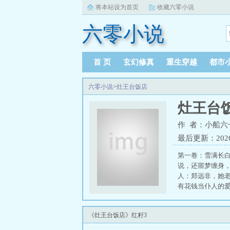
将本站设为首页
收藏六零小说
六零小说
首 页
玄幻修真
重生穿越
都市
六零小说
>
灶王台饭店
灶王台
作 者：小船六
最后更新：2026-0
第一卷：雪满长白
说，还噩梦缠身
人：郑远非，她
有花钱当仆人的
至遥看得一愣一
愁得太阳穴突突
《灶王台饭店》红籽3
白河的冰面之下
台子上咿咿呀呀