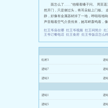
整片林子讲着同
面怎么了……”他哑着嗓子问。 周至
饭听一桩事，解
然开门，只是侧过头，将耳朵贴上门板。 
看见自己的脸。【
静，好像有金属器材掉了一地，哗啦啦地响
2.双洁，女比男
声音顺着空气介质传来，她耳畔轰鸣着，像被
所愿遂心 灶王宴[
灶王爷庙在哪
灶王爷视频
灶王祠简介
灶
王爷订餐电话
灶王食府
灶王爷饭店怎么
红籽3
进站
进站7
进站
进站3
进站
进站1
进站
进站5
进站