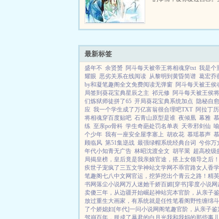
心意打动了我，让我彻底
愿为你倾尽所有。这是一
为男主而穿越到一个不知
引...
最新标签
盛年不
余贤赟
阿斗每天被帝王将相魂穿txt
我是个
耀眼
恶劣关系在线阅读
从黎明到黄昏简谱
葛宏乔
by和凝笔趣阁全文免费阅读无弹窗
阿斗每天被王侯
局签到葵花宝典星辰之主
祁元修
阿斗每天被王侯将
们炼狱师徒拼了65
开局葵花宝典系统加点
隐秘自
应
我一个学生成了万亿富翁很合理吧TXT
阿拉丁历
将相魂穿百度贴吧
石青山原型是谁
夜倾凰
幕雅
练
至亲po骨科
学生奇葩处罚名单表
天帝邪剑仙
个少年
我有一座安全屋李塞上
胡欢花
慕瑶慕声
顾临风
第51集逆战
最强绿帽系统经典台词
兮你万
年代小知青无广告
林昭沈渡全文
胡芊翯
超高校级
局揭皇榜，皇后竟是我亲娘
官途，搭上女领导之后
疾世子宠疯了
三五文学
神站文学网
不乖
官路女人香
笔趣阁
七八中文网
官运，挖笋挖出个青云之路！
精
书网
落尘小说网
万人迷她千娇百媚[穿书]
零度小说网
卖傻三年，从边疆开始崛起
神站完本
官阶，从亲子
放过
重生大画家，有系统就是任性
笔看阁
野性缠绵
了个娇媳妇[年代]
一问小说网
阁笔趣
官阶，从亲子鉴
驾崩百年，朕成了暴君的白月光
我和我妈的那些事