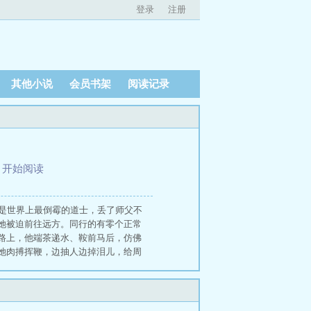
登录
注册
其他小说
会员书架
阅读记录
、
开始阅读
大概是世界上最倒霉的道士，丢了师父不
她被迫前往远方。同行的有零个正常
路上，他端茶递水、鞍前马后，仿佛
她肉搏挥鞭，边抽人边掉泪儿，给周
至遥左耳仙家低语，右耳师兄冷哼，
一把火燃出老把头祠中的旧骨，七道
飘落。三更天时锣鼓自响，村口的戏
篆的树叶，每一片都是巫祝的舌头，