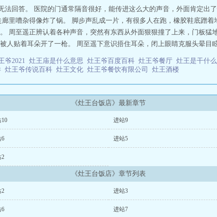
一段历史。绿皮车上的纸人、大摆婚宴的山神、沙漠戈壁的幻影……周至遥一路
遥无法回答。 医院的门通常隔音很好，能传进这么大的声音，外面肯定出
一段怨还一份债。师父等在旅途的终点。老灶的火烧得正旺，锅里的水滚着，有
走廊里嘈杂得像炸了锅。 脚步声乱成一片，有很多人在跑，橡胶鞋底蹭着
钓系绿茶招鬼哥×高攻低防道士姐】——阅读指北：1.全文架空，自设世界观
。 周至遥正辨认着各种声音，突然有东西从外面狠狠撞了上来，门板猛地
强，内含大量bg，男主非背景板3.麻烦大家多多收藏、评论、捉虫，但婉拒写作
人贴着耳朵开了一枪。 周至遥下意识捂住耳朵，闭上眼睛克服头晕目眩的
公路灵异]
王爷2021
灶王庙是什么意思
灶王爷百度百科
灶王爷餐厅
灶王是干什
样
灶王爷传说百科
灶王文化
灶王爷餐饮有限公司
灶王酒楼
《灶王台饭店》最新章节
10
进站9
6
进站5
2
《灶王台饭店》章节列表
2
进站3
6
进站7