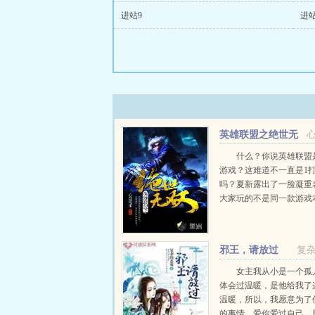
进站9
进站
英雄联盟之绝世无
双
什么？你说英雄联盟是
游戏？这难道不一直是1打
吗？夏新露出了一脸凝重
大家玩的不是同一款游戏
欢快YY，绝对不会有任何不
邪王，请放过
复
女主我从小是一个孤
体会过温暖，是他给我了
温暖，所以，我愿意为了
的事情，爱你爱过自己。