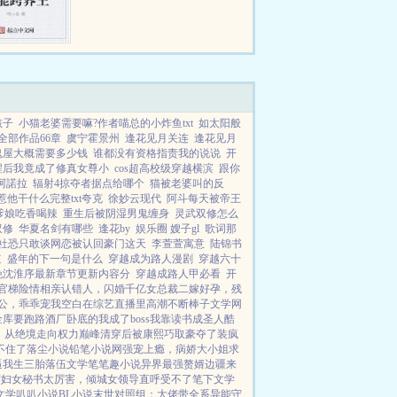
孩子
小猫老婆需要嘛?作者喵总的小炸鱼txt
如太阳般
全部作品66章
虞宁霍景州
逢花见月关连
逢花见月
鬼屋大概需要多少钱
谁都没有资格指责我的说说
开
醒后我竟成了修真女尊小
cos超高校级穿越横滨
跟你
阿諾拉
辐射4掠夺者据点给哪个
猫被老婆叫的反
惹他干什么完整txt夸克
徐妙云现代
阿斗每天被帝王
爹娘吃香喝辣
重生后被阴湿男鬼缠身
灵武双修怎么
双修
华夏名剑有哪些
逢花by
娱乐圈 嫂子gl
歌词那
社恐只敢谈网恋被认回豪门这天
李萱萱寓意
陆锦书
道
盛年的下一句是什么
穿越成为路人漫剧
穿越六十
晚沈淮序最新章节更新内容分
穿越成路人甲必看
开
官梯险情
相亲认错人，闪婚千亿女总裁
二嫁好孕，残
公，乖乖宠我
空白
在综艺直播里高潮不断
棒子文学网
金库要跑路
酒厂卧底的我成了boss
我靠读书成圣人
酷
，从绝境走向权力巅峰
清穿后被康熙巧取豪夺了
装疯
不住了
落尘小说
铅笔小说网
强宠上瘾，病娇大小姐求
逼我生三胎
落伍文学
笔笔趣小说
异界最强赘婿
边疆来
守妇女
秘书太厉害，倾城女领导直呼受不了
笔下文学
文学
叭叭小说
BL小说
末世对照组：大佬带全系异能守