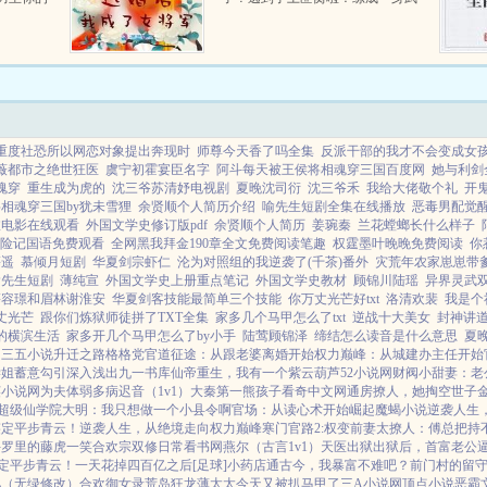
沦陷，我
艺，弓马剑不在话下！新郎又遇刺
个女主因
了，差点被飞镖给射杀啦！把新郎
名大陆而
可气惨了！给我把她抓回...
重度社恐所以网恋对象提出奔现时
师尊今天香了吗全集
反派干部的我才不会变成女
薇都市之绝世狂医
虞宁初霍宴臣名字
阿斗每天被王侯将相魂穿三国百度网
她与利剑
魂穿
重生成为虎的
沈三爷苏清妤电视剧
夏晚沈司衍
沈三爷禾
我给大佬敬个礼
开
相魂穿三国by犹未雪狸
余贤顺个人简历介绍
喻先生短剧全集在线播放
恶毒男配觉
愈电影在线观看
外国文学史修订版pdf
余贤顺个人简历
姜琬秦
兰花螳螂长什么样子
险记国语免费观看
全网黑我拜金190章全文免费阅读笔趣
权霆墨叶晚晚免费阅读
你
慕遥
慕倾月短剧
华夏剑宗虾仁
沦为对照组的我逆袭了(千茶)番外
灾荒年农家崽崽带
喻先生短剧
薄纯宣
外国文学史上册重点笔记
外国文学史教材
顾锦川陆瑶
异界灵武
慕容璟和眉林谢淮安
华夏剑客技能最简单三个技能
你万丈光芒好txt
洛清欢裴
我是个
丈光芒
跟你们炼狱师徒拼了TXT全集
家多几个马甲怎么了txt
逆战十大美女
封神讲
的横滨生活
家多开几个马甲怎么了by小手
陆莺顾锦泽
缔结怎么读音是什么意思
夏
！
三五小说
升迁之路
格格党
官道征途：从跟老婆离婚开始
权力巅峰：从城建办主任开始
学姐
蓄意勾引
深入浅出
九一书库
仙帝重生，我有一个紫云葫芦
52小说网
财阀小甜妻：老
英小说网
为夫体弱多病
迟音（1v1）
大秦第一熊孩子
看奇中文网
通房撩人，她掏空世子
超级仙学院
大明：我只想做一个小县令啊
官场：从读心术开始崛起
魔蝎小说
逆袭人生
鉴定平步青云！
逆袭人生，从绝境走向权力巅峰
寒门官路2:权变
前妻太撩人：傅总把持
斗罗里的藤虎一笑
合欢宗双修日常
看书网
燕尔（古言1v1）
天医出狱
出狱后，首富老公
定平步青云！
一天花掉四百亿之后[足球]
小药店通古今，我暴富不难吧？
前门村的留
儿（无绿修改）
合欢御女录
荒岛狂龙
薄太太今天又被扒马甲了
三A小说网
顶点小说
恶霸