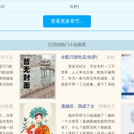
10
红籽3
查看更多章节...
已完结热门小说推荐
心动可乐
女配只想吃瓜[快穿]
殊默
5V5的
更多完结文，尽在专栏～三千
9的游戏
世界，人人争当主角，配角不够用
表情难道
了。作为一条与世无争的咸鱼，吴
本文轻松
悠悠不带一丁点犹豫，接下了系统
...
派发给她的女配角色。然后，开启
了快乐的快穿吃瓜之旅。天帝被宙
斯附体，满世界播种，私...
杂的恶魔
逃婚后，我成了女
流曦皓月
将军
儿，没有
骆州乔府大小姐成婚了！嫁的
这珍贵的
一个大将军！新婚夜她把新郎官给
你做一切
杀了。什么？新郎没死？新娘逃
男主你的
了？逃到了土匪窝啦！练成一身武