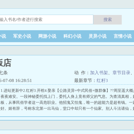
搜索
小说
军史小说
网游小说
科幻小说
灵异小说
言情小说
饭店
七条
动 作：
加入书架
、
章节目录
7-08 16:28:51
最新章节：
红籽3
1.进站更新中2.红籽3.开棺4.娶亲【公路灵异+中式民俗+微群像】??周至遥
，夜夜难安。一段神秘委托找上门，委托人身上竟有师父的气息。为查清真相，
老板，从事民俗学者这一高危职业。他招鬼又怕鬼，唯一的超能力是超有钱。一
爱好。姬有辞，号称东北第一出马仙，堂口中却只有一个仙家。别人斗法请仙，
愣的。陈至清，她素未谋面的师兄，悬壶济世圣父心，却偏偏看不惯出马仙。周
的。一捧灶灰将几人的命运紧紧相连，周至遥想跑都跑不赢。长白山，雪连天，
暗红翻涌，不为人知的孽力浮出水面。华北平原，黄土广袤，龟背上的小镇槐花
，舞台中央是她噩梦里的常客。锈色西蜀，青铜树顶天立地，枝丫间悬着刻满鸟