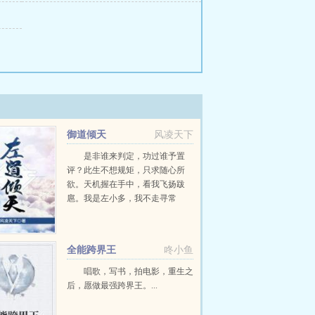
御道倾天
风凌天下
是非谁来判定，功过谁予置
评？此生不想规矩，只求随心所
欲。天机握在手中，看我飞扬跋
扈。我是左小多，我不走寻常
路。...
全能跨界王
咚小鱼
唱歌，写书，拍电影，重生之
后，愿做最强跨界王。...