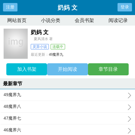
奶妈 文
注册
登录
网站首页
小说分类
会员书架
阅读记录
奶妈 文
夏风清水 著
灵异小说
连载中
最近更新：
49魔界九
更新时间：
2023-08-21 10:50:57
加入书架
开始阅读
章节目录
最新章节
49魔界九
48魔界八
47魔界七
46魔界六