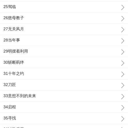
25驾临
26慈母教子
27无关风月
28当年事
29明摆着利用
30斩断羁绊
31十年之约
32刀匠
33意想不到的未来
34启程
35寻找