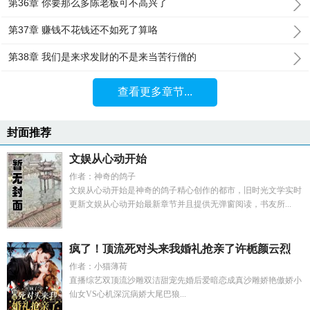
第36章 你要那么多陈老板可不高兴了
第37章 赚钱不花钱还不如死了算咯
第38章 我们是来求发財的不是来当苦行僧的
查看更多章节...
封面推荐
文娱从心动开始
作者：神奇的鸽子
文娱从心动开始是神奇的鸽子精心创作的都市，旧时光文学实时
更新文娱从心动开始最新章节并且提供无弹窗阅读，书友所...
疯了！顶流死对头来我婚礼抢亲了许栀颜云烈
作者：小猫薄荷
直播综艺双顶流沙雕双洁甜宠先婚后爱暗恋成真沙雕娇艳傲娇小
仙女VS心机深沉病娇大尾巴狼...