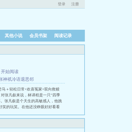
登录
注册
其他小说
会员书架
阅读记录
、
开始阅读
张神祇冷语退恶邻
竹马＋轻松日常+欢喜冤家+双向救赎
对张凡叙来说，林译程是一只“四季
年。张凡叙是个天生的高敏感人，他挑
好笑的玩笑。在他还没睁眼好好看看
兢兢业业的蝉吵得他神经衰弱，也让
修来的福气张凡叙：算我上辈子造多
烂林译程：……张凡叙原本以为这只
起的……垃圾。那年，窗外的蝉叫得