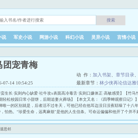
搜索
小说
军史小说
网游小说
科幻小说
灵异小说
言情小说
马团宠青梅
动 作：
加入书架
、
章节目录
7-14 10:54:25
最新章节：
林少侠再论信达雅
蛮生长·实则内心缺爱·社牛攻x表面高冷毒舌·实则口嫌体正·高敏感受】【竹马
前期轻松校园日常小甜饼，后期追妻火葬场】【本文又名：《四季蝉观察日记》】
的蝉唯一的区别就是，后者活不过冬天，可他已经在他耳边没日没夜聒噪了十八
吵，怕热。“珍爱生命，远离麻烦”是他的人生信条。可命运偏偏和他开了个并不
时，他就已经跟一个最大的麻烦绑在了一起，打的还是死结……这只一年四季都
就能把人噎死的毒舌。林译程：叙叙，你说咱俩从抓周到现在，算不算我上辈子
退恶邻
你干脆眼一闭心一狠把我这段孽缘给收了吧，就当将功补过了呗张凡叙：不收破
吵下去。直到十八年那年盛夏，林译程不告而别，只在他窗台上放了一罐从小攒