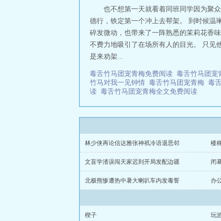
正欢，可他世界
也不想第一天就看着同班同学因为聚众
不见。张凡叙抿
德行，铁定第一个冲上去帮架。 到时候温
破烂回收，就算
碎发微动，也带来了一阵熟悉的茉莉花香味
我，说明心里还
不费力地吸引了在场所有人的目光。 只见
快镀金破烂一定能
是来劝架...
毒舌竹马团宠青梅免费阅读
毒舌竹马团宠青
竹马对我一见钟情
毒舌竹马团宠青梅
毒
读
毒舌竹马团宠青梅全文免费阅读
林少侠再论信达雅张神祇冷语退恶邻
楼
文盲学渣误闯天家迟到开局发配边疆
闭
北极熊惨遭热中暑大喇叭车内发毒誓
办
楔子
玩