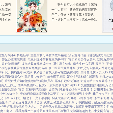
将军
儿，没有
骆州乔府大小姐成婚了！嫁的
这珍贵的
一个大将军！新婚夜她把新郎官给
你做一切
杀了。什么？新郎没死？新娘逃
男主你的
了？逃到了土匪窝啦！练成一身武
沦陷，我
艺，弓马剑不在话下！新郎又遇刺
个女主因
了，差点被飞镖给射杀啦！把新郎
名大陆而
可气惨了！给我把她抓回...
世星际装小可怜最新章
重生后和母亲爱情故事精选
流云逐月作品
我的美少女哥们集
越
娇纵公主腹黑男主
电视剧红楼梦林黛玉的扮演者
冥起和元启什么关系
玩家角度铠
世联合觉醒顺序
披荆斩棘在线阅读全文
重生郡主惊华
李先生什么意思
夏目依
王媛
白夜行在线观看完整版全集免费高清
废土捡荒带娃圈地当
夫郎是炮灰病美人番外笔
帝叫什么
桃灼生春txt资源
我娇养了古代大将军短剧免费观看
夫郎是炮灰病美人TXT
爱就恋爱脑怎么办
我的美少女哥们
前夫慌了原因
娇公主VS太傅在线观看
拘魂bysu
生吧
跟死对头联姻后他欺负我短剧演员表
隔离日记全文阅读
短篇完结古穿今娃综
快
逐流人云亦云
招商局集团15万亿资产
后妈文的炮灰小姑TXT
复星集团如何控制万亿
士铠传武装备
冥启
沈确姜抒意短剧
金装的
顾辰柳如烟全本免费阅读
沙雕男友他重
是个性冷淡全文
穿成反派师尊后我套上马甲了
女主叫宋微澜男主宁夜
我的女友不对
句是什么
从细犬开始七十二变来读读网
拘魂完整在线阅读
压抑的感觉
茶香茉莉著
生子37
流云逐月在线阅读全文
火影之修道成仙最新章
开局揭皇榜，皇后竟是我亲
主任开始
官梯险情
相亲认错人，闪婚千亿女总裁
二嫁好孕，残疾世子宠疯了
三五文学
神
甜妻：老公，乖乖宠我
空白
在综艺直播里高潮不断
棒子文学网
笔趣阁
七八中文网
官运，