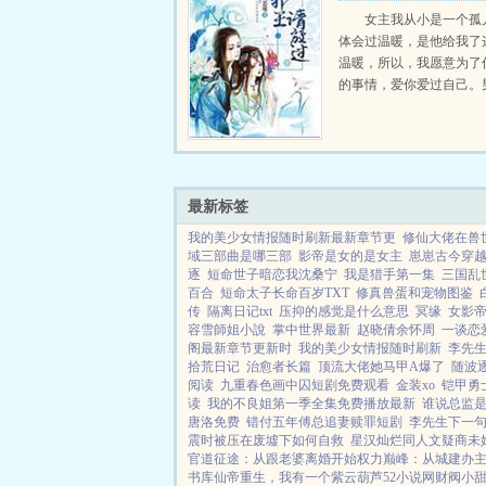
女主我从小是一个孤
体会过温暖，是他给我了
温暖，所以，我愿意为了
的事情，爱你爱过自己。
心意打动了我，让我彻底
愿为你倾尽所有。这是一
为男主而穿越到一个不知
引...
最新标签
我的美少女情报随时刷新最新章节更
修仙大佬在兽
域三部曲是哪三部
影帝是女的是女主
崽崽古今穿
逐
短命世子暗恋我沈桑宁
我是猎手第一集
三国乱
百合
短命太子长命百岁TXT
修真兽蛋和宠物图鉴
传
隔离日记txt
压抑的感觉是什么意思
冥缘
女影
容雪師姐小說
掌中世界最新
赵晓倩余怀周
一谈恋
阁最新章节更新时
我的美少女情报随时刷新
李先
拾荒日记
治愈者长篇
顶流大佬她马甲A爆了
随波
阅读
九重春色画中囚短剧免费观看
金装xo
铠甲勇
读
我的不良姐第一季全集免费播放最新
谁说总监
唐洛免费
错付五年傅总追妻赎罪短剧
李先生下一
震时被压在废墟下如何自救
星汉灿烂同人文疑商未婚
官道征途：从跟老婆离婚开始
权力巅峰：从城建办
书库
仙帝重生，我有一个紫云葫芦
52小说网
财阀小