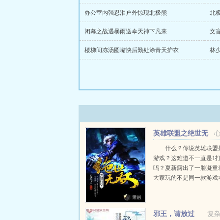
办公室内强忍泪户外惊现北极熊
北
闭幕之战遇暴雨送伞天神下凡来
文
楼梯间冻汤圆嘴快后勤处涂青天护衣
林
英雄联盟之绝世无
双
什么？你说英雄联盟是
游戏？这难道不一直是1打
吗？夏新露出了一脸凝重
大家玩的不是同一款游戏
欢快YY，绝对不会有任何不
邪王，请放过
复