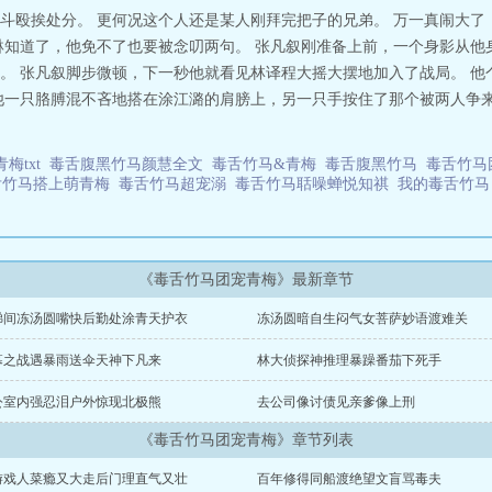
里的蝉声停止了。直到五年后的某个饭局，那只西装革履穿得人模狗样的蝉举着
斗殴挨处分。 更何况这个人还是某人刚拜完把子的兄弟。 万一真闹大了
了口酒没看他：哪位？林译程瞬间破大防：是当年求着你收的破烂……张凡叙眼
琳知道了，他免不了也要被念叨两句。 张凡叙刚准备上前，一个身影从他
是镀了层金的破烂也不收怎料林译程闻得此番言论内心狂喜：太好了！还是熟悉
。 张凡叙脚步微顿，下一秒他就看见林译程大摇大摆地加入了战局。 他
有我，说明还能死皮赖脸往上凑！追妻路漫漫，好在他林译程别的不行，脸皮厚
他一只胳膊混不吝地搭在涂江潞的肩膀上，另一只手按住了那个被两人争来
再变废为宝的！ 毒舌竹马聒噪蝉
梅txt
毒舌腹黑竹马颜慧全文
毒舌竹马&青梅
毒舌腹黑竹马
毒舌竹马
舌竹马搭上萌青梅
毒舌竹马超宠溺
毒舌竹马聒噪蝉悦知祺
我的毒舌竹
《毒舌竹马团宠青梅》最新章节
梯间冻汤圆嘴快后勤处涂青天护衣
冻汤圆暗自生闷气女菩萨妙语渡难关
幕之战遇暴雨送伞天神下凡来
林大侦探神推理暴躁番茄下死手
公室内强忍泪户外惊现北极熊
去公司像讨债见亲爹像上刑
《毒舌竹马团宠青梅》章节列表
游戏人菜瘾又大走后门理直气又壮
百年修得同船渡绝望文盲骂毒夫