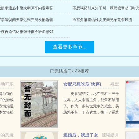
极熊惨遭热中暑大喇叭车内发毒誓
不想喝药引来知了叫一颗硬糖牵起旧时
盲学渣误闯天家迟到开局发配边疆
冷宫角落喜结难友废柴兄弟竞争风流
少侠再论信达雅张神祇冷语退恶邻
查看更多章节...
已完结热门小说推荐
心动可乐
女配只想吃瓜[快穿]
殊默
5V5的
更多完结文，尽在专栏～三千
9的游戏
世界，人人争当主角，配角不够用
表情难道
了。作为一条与世无争的咸鱼，吴
本文轻松
悠悠不带一丁点犹豫，接下了系统
...
派发给她的女配角色。然后，开启
了快乐的快穿吃瓜之旅。天帝被宙
斯附体，满世界播种，私...
杂的恶魔
逃婚后，我成了女
流曦皓月