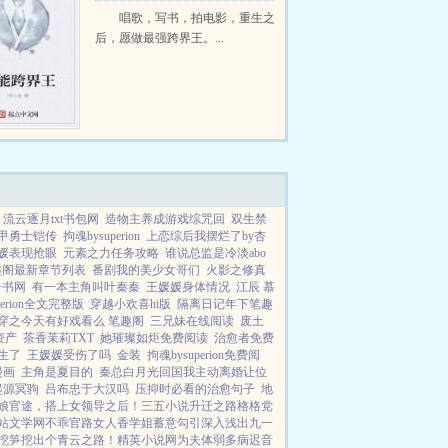
唱歌，写书，拍电影，重生之
后，愿做最强跨界王。...
流云逐月txt书包网
造物主养成游戏综咒回
双生禁
甲勇士铠传
拘魂bysuperion
上恋综后我摆烂了by杏
媛表现抢眼
元素之力任务攻略
谁说总监是冷淡abo
趣阁最新章节列表
番剧我的美少女哥们
火影之修真
奇书网
有一本主角叫叶秦秦
王媛媛身体情况
江辰 慕
perion全文完整版
穿越小欢喜hi版
隔离日记年下笔趣
穿之今天有好戏看么 笔趣阁
三兄妹在线阅读
废土
资产
茶香茉莉TXT
她璀璨如炬免费阅读
治愈者免费
生了
王媛媛受伤了吗
金装
拘魂bysuperion免费阅
漫画
主角是夏目的
秦总白月光回国我主动离婚让位
起源冥驹
吕布忠于大汉吗
压抑时必看的治愈句子
地
娘
官途，搭上女领导之后！
三五小说
升迁之路
格格党
站文学网
不乖
官路女人香
学姐
蓄意勾引
深入浅出
九一
挖笋挖出个青云之路！
精英小说网
为夫体弱多病
迟音