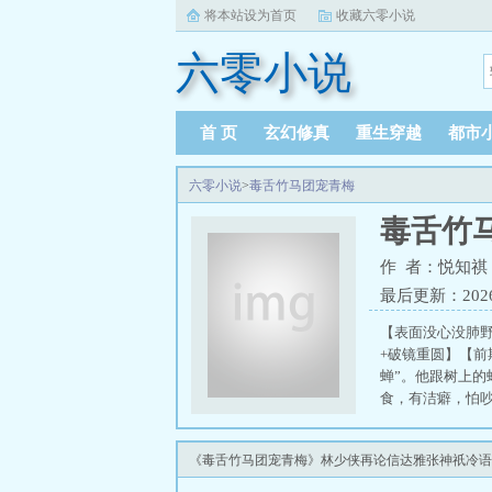
将本站设为首页
收藏六零小说
六零小说
首 页
玄幻修真
重生穿越
都市
六零小说
>
毒舌竹马团宠青梅
毒舌竹
作 者：悦知祺
最后更新：2026-0
【表面没心没肺野
+破镜重圆】【
蝉”。他跟树上
食，有洁癖，怕
这个美好的世界
他练就不动声色
《毒舌竹马团宠青梅》林少侠再论信达雅张神祇冷语
了孽林译程：那
蝉会一直在耳边