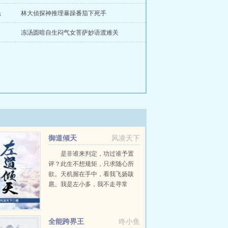
光
林大侦探神推理暴躁番茄下死手
冻汤圆暗自生闷气女菩萨妙语渡难关
御道倾天
风凌天下
是非谁来判定，功过谁予置
评？此生不想规矩，只求随心所
欲。天机握在手中，看我飞扬跋
扈。我是左小多，我不走寻常
路。...
全能跨界王
咚小鱼