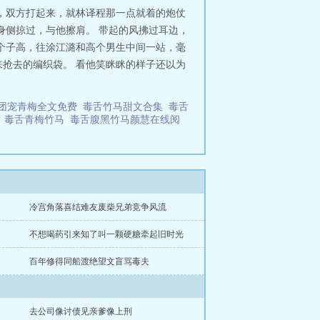
酒杯走过来：叙……张工程师，好久
，双方打起来，就林译程那一点就着的炮仗
皮都没抬：我学的是软件工程，不干
身侧掠过，与他擦肩。 带起的风拂过耳边，
的配方，熟悉的味道！他还愿意骂
个子高，往涂江潞和高个男生中间一站，毫
第一名！只要死皮赖脸不撒手，他这
抢去的编织袋。 看他笑眯眯的样子还以为
团宠青梅全文免费
毒舌竹马甜文合集
毒舌
马
毒舌青梅竹马
毒舌腹黑竹马颜慧在线阅
冷宫角落喜结难友废柴兄弟竞争风流
不想喝药引来知了叫一颗硬糖牵起旧时光
百年修得同船渡绝望文盲骂毒夫
去公司像讨债见亲爹像上刑