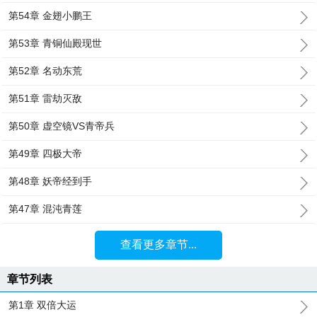
第54章 金翅小鹏王
第53章 青铜仙殿现世
第52章 名动东荒
第51章 雷劫灭敌
第50章 虚空镜VS青帝兵
第49章 四极大帝
第48章 妖帝经到手
第47章 混沌青莲
查看更多章节...
章节列表
第1章 双倍大运