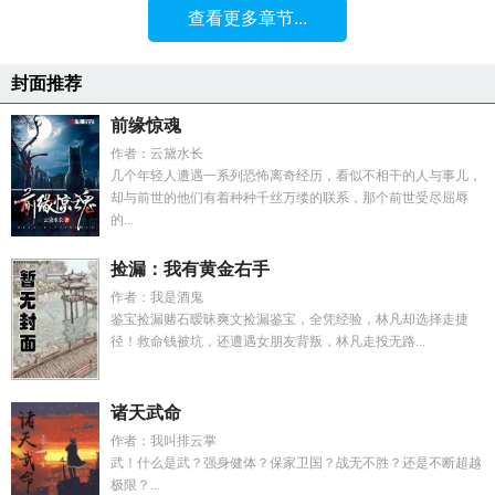
查看更多章节...
封面推荐
前缘惊魂
作者：云黛水长
几个年轻人遭遇一系列恐怖离奇经历，看似不相干的人与事儿，
却与前世的他们有着种种千丝万缕的联系，那个前世受尽屈辱
的...
捡漏：我有黄金右手
作者：我是酒鬼
鉴宝捡漏赌石暧昧爽文捡漏鉴宝，全凭经验，林凡却选择走捷
径！救命钱被坑，还遭遇女朋友背叛，林凡走投无路...
诸天武命
作者：我叫排云掌
武！什么是武？强身健体？保家卫国？战无不胜？还是不断超越
极限？...