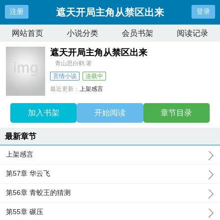
遮天开局主角从禁区出来
注册
登录
网站首页
小说分类
会员书架
阅读记录
遮天开局主角从禁区出来
青山思白鹤 著
言情小说
连载中
最近更新：
上架感言
更新时间：
2025-08-05 20:34:19
加入书架
开始阅读
章节目录
最新章节
上架感言
第57章 华云飞
第56章 青蛟王的猜测
第55章 碾压