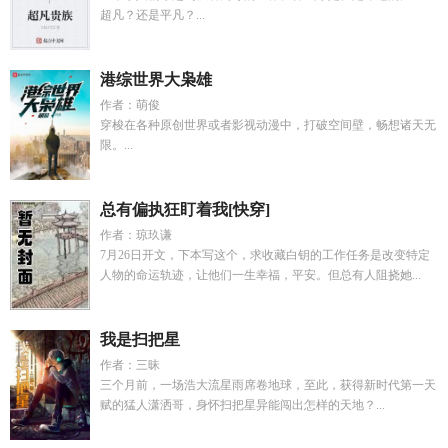
超凡？还是平凡？...
港综世界大枭雄
作者：萌俊
穿梭在各种原创世界或者影视动漫中，打破空间壁，畅想诸天无
限。...
总有偏执狂盯着我[快穿]
作者：琼玖谦
7月26日开文，下本写这个，求收藏白钥的工作任务是改变特定
人物的命运轨迹，让他们一生幸福，平安。但总有人阻挠她...
我是扫把星
作者：三昧
三个月前，一场浩大流星雨席卷地球，至此，获得新时代第一天
赋的猛人潇洒哥，身怀扫把星异能闯出怎样的天地？...