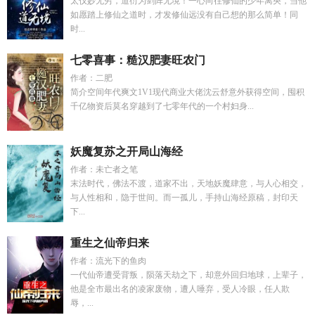
太仪妙无穷，道衍为剑阵无境！一心向往修仙的少年离央，当他
如愿踏上修仙之道时，才发修仙远没有自己想的那么简单！同
时...
七零喜事：糙汉肥妻旺农门
作者：二肥
简介空间年代爽文1V1现代商业大佬沈云舒意外获得空间，囤积
千亿物资后莫名穿越到了七零年代的一个村妇身...
妖魔复苏之开局山海经
作者：未亡者之笔
末法时代，佛法不渡，道家不出，天地妖魔肆意，与人心相交，
与人性相和，隐于世间。而一孤儿，手持山海经原稿，封印天
下...
重生之仙帝归来
作者：流光下的鱼肉
一代仙帝遭受背叛，陨落天劫之下，却意外回归地球，上辈子，
他是全市最出名的凌家废物，遭人唾弃，受人冷眼，任人欺
辱，...