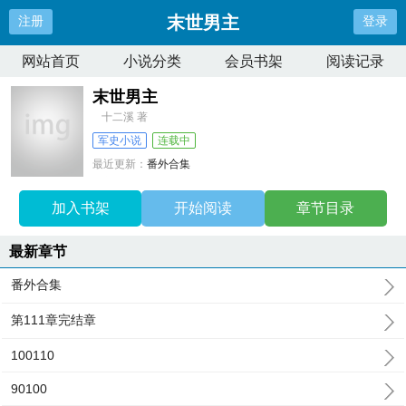
末世男主
注册
登录
网站首页
小说分类
会员书架
阅读记录
末世男主
十二溪 著
军史小说
连载中
最近更新：
番外合集
更新时间：
2026-02-03 17:13:47
加入书架
开始阅读
章节目录
最新章节
番外合集
第111章完结章
100110
90100