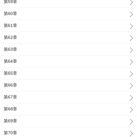
第59章
第60章
第61章
第62章
第63章
第64章
第65章
第66章
第67章
第68章
第69章
第70章