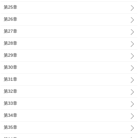
第25章
第26章
第27章
第28章
第29章
第30章
第31章
第32章
第33章
第34章
第35章