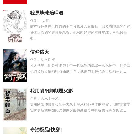
我是地球治理者
作者：c大儒
陈玄很怀念自己以前的十二只脚和六只眼睛，以及肉嘟嘟的白色
身体上流淌的香喷喷粘液。他只想好好的治理星球，再找只母
虫...
信仰诸天
作者：朝不保夕
凡人世界，他是韩跑跑手中一具诡异的傀儡一念永恒中，他是白
小纯又敬又怕的师叔仙逆世界，他是与王林把酒言欢的生死...
我用阴阳师颠覆火影
作者：大米十平米
我用阴阳师颠覆火影是大米十平米精心创作的灵异，旧时光文学
实时更新我用阴阳师颠覆火影最新章节并且提供无弹窗阅读...
专治极品[快穿]