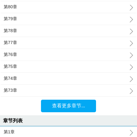
第80章
第79章
第78章
第77章
第76章
第75章
第74章
第73章
查看更多章节...
章节列表
第1章