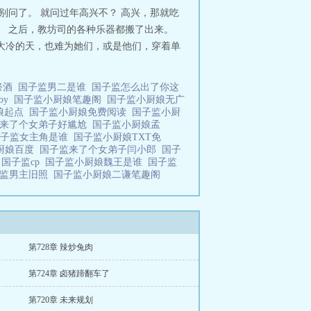
别问了。 就问过年高兴不？ 高兴，那就吃
。 之后，教坊司的各种乐器都搬了出来。
大冷的天，也难为她们，或是他们，穿着单
祭酒
国子监男二是谁
国子监怎么出了你这
by
国子监小厨娘笔趣阁
国子监小厨娘无广
娘起点
国子监小厨娘免费阅读
国子监小厨
监来了个女弟子好尴尬
国子监小厨娘孟
国子监女主角是谁
国子监小厨娘TXT免
厨娘百度
国子监来了个女弟子闫小郎
国子
版
国子监cp
国子监小厨娘魏王是谁
国子监
子监男主旧照
国子监小厨娘二谦笔趣阁
第728章 辣炒兔肉
第724章 卤猪蹄翻车了
第720章 未来规划