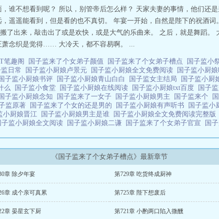
面，谁不想看到呢？ 所以，别管帝后怎么样？ 天家夫妻的事情，他们还是
远，遥遥能看到，但是看的也不真切。 年宴一开始，自然是陛下的祝酒词
搬了出来，敲击出了或是欢快，或是大气的乐曲来。 之后，就是舞蹈。 
念织是觉得…… 大冷天，都不容易啊。 ...
XT笔趣阁
国子监来了个女弟子颜值
国子监来了个女弟子槽点
国子监小
子监日常
国子监小厨娘卢景元
国子监小厨娘全文免费阅读
国子监小厨娘
国子监小厨娘书评
国子监小厨娘青山白白
国子监女主结局
国子监小厨
了什么
国子监小食堂
国子监小厨娘在线阅读
国子监小厨娘txt百度
国子
国子监小厨娘念知
国子监来了一女子
国子监小厨娘男主
国子监来个
子监原著
国子监来了个女的还是男的
国子监小厨娘有声听书
国子监小
监小厨娘晋江
国子监小厨娘男主是谁
国子监小厨娘全文免费阅读完整
国子监小厨娘全文阅读
国子监小厨娘二谦
国子监来了个女弟子官宣
国
《国子监来了个女弟子槽点》最新章节
30章 除夕年宴
第729章 吃货终成厨神
26章 成个亲可真累
第725章 陛下想废后
22章 晏星玄下厨
第721章 小酌两口陷入微醺