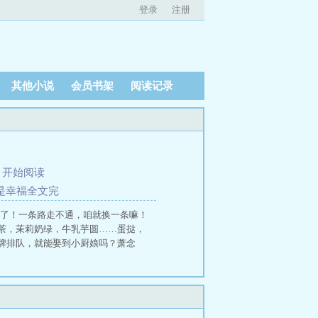
登录
注册
其他小说
会员书架
阅读记录
、
开始阅读
也是幸福全文完
跑了！一条路走不通，咱就换一条嘛！
茶，茉莉奶绿，牛乳芋圆……蛋挞，
牌排队，就能娶到小厨娘吗？萧念