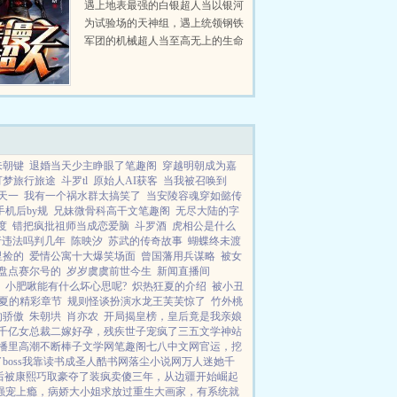
遇上地表最强的白银超人当以银河
为试验场的天神组，遇上统领钢铁
军团的机械超人当至高无上的生命
法庭，遇上视维度如尘埃的量子超
人这是一个穿越者，带着众多超人
模板来到漫威世界的故事。ps多女
主，非英雄向，不...
朱朝键
退婚当天少主睁眼了笔趣阁
穿越明朝成为嘉
可梦旅行旅途
斗罗tl
原始人AI获客
当我被召唤到
天一
我有一个祸水群太搞笑了
当安陵容魂穿如懿传
机后by规
兄妹微骨科高干文笔趣阁
无尽大陆的字
度
错把疯批祖师当成恋爱脑
斗罗酒
虎相公是什么
行违法吗判几年
陈映汐
苏武的传奇故事
蝴蝶终未渡
里捡的
爱情公寓十大爆笑场面
曾国藩用兵谋略
被女
盘点赛尔号的
岁岁虞虞前世今生
新闻直播间
小肥啾能有什么坏心思呢?
炽热狂夏的介绍
被小丑
夏的精彩章节
规则怪谈扮演水龙王芙芙惊了
竹外桃
的骄傲
朱朝垬
肖亦农
开局揭皇榜，皇后竟是我亲娘
千亿女总裁
二嫁好孕，残疾世子宠疯了
三五文学
神站
播里高潮不断
棒子文学网
笔趣阁
七八中文网
官运，挖
oss
我靠读书成圣人
酷书网
落尘小说网
万人迷她千
后被康熙巧取豪夺了
装疯卖傻三年，从边疆开始崛起
强宠上瘾，病娇大小姐求放过
重生大画家，有系统就