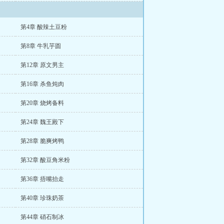
第4章 酸辣土豆粉
第8章 牛乳芋圆
第12章 原文男主
第16章 杀鱼炖肉
第20章 烧烤备料
第24章 魏王殿下
第28章 脆爽烤鸭
第32章 酸豆角米粉
第36章 捂嘴抬走
第40章 珍珠奶茶
第44章 硝石制冰