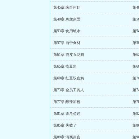
第45章 缘自何处
第4
第49章 鸡丝凉面
第5
第53章 食用碱水
第5
第57章 自带食材
第5
第61章 脆皮五花肉
第6
第65章 摘豆角
第6
第69章 红豆双皮奶
第7
第73章 全员工具人
第7
第77章 酸辣凉粉
第7
第81章 逢考必过
第8
第85章 失败了
第8
第89章 清爽凉皮
第9