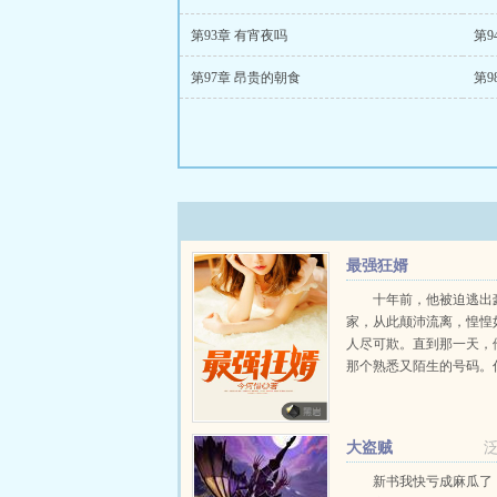
第93章 有宵夜吗
第9
第97章 昂贵的朝食
第9
最强狂婿
十年前，他被迫逃出
家，从此颠沛流离，惶惶
人尽可欺。直到那一天，
那个熟悉又陌生的号码。
之手，我必许你万丈荣光..
大盗贼
新书我快亏成麻瓜了