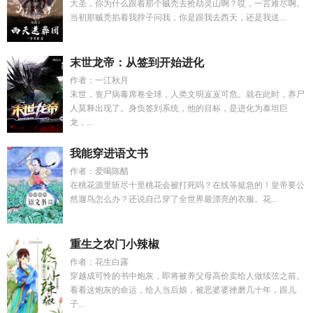
大圣，你为什么跟着那个贼秃去抢劫灵山啊？哎，一言难尽啊。
当初那贼秃掐着我脖子问我，你是跟我去西天，还是我送...
末世龙帝：从签到开始进化
作者：一江秋月
末世，丧尸病毒席卷全球，人类文明岌岌可危。就在此时，养尸
人莫释出现了。身负签到系统，他的目标，是进化为泰坦巨
龙，...
我能穿进语文书
作者：爱喝陈醋
在桃花源里斩尽十里桃花会被打死吗？在线等挺急的！皇帝要公
然遛鸟怎么办？还说自己穿了全世界最漂亮的衣服。花...
重生之农门小辣椒
作者：花生白露
穿越成可怜的书中炮灰，即将被养父母高价卖给人做续弦之前。
看看这炮灰的命运，给人当后娘，被恶婆婆挫磨几十年，跟儿
子...