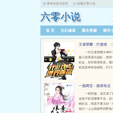
将本站设为首页
收藏六零小说
六零小说
首 页
玄幻修真
重生穿越
都市
王者荣耀：打游戏
成世界首富
一代王者荣耀大神叶
被人陷害退出战队，然而
机会，却非酋变欧皇。随
机就是神奇游戏机，打只
刷出金币，打赢游戏更是
种英雄卡牌，而且这些卡
能具现化！叮！恭喜宿主
一胎两宝：娘亲有点
思汗的坐骑一匹！...
田
一朝穿越，温言成了
这孩子听话懂事不说，还
鲤好运，简直不要太好！
他们一上山就捡野鸡野兔