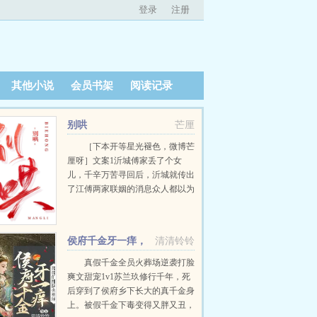
登录
注册
其他小说
会员书架
阅读记录
别哄
芒厘
［下本开等星光褪色，微博芒
厘呀］文案1沂城傅家丢了个女
儿，千辛万苦寻回后，沂城就传出
了江傅两家联姻的消息众人都以为
是豪门里惯有的手段，两人肯定没
什么真感情果然，很快就听说周以
寻跟江少断了联系，...
侯府千金牙一痒，
清清铃铃
哥哥们排队火葬场
真假千金全员火葬场逆袭打脸
爽文甜宠1v1苏兰玖修行千年，死
后穿到了侯府乡下长大的真千金身
上。被假千金下毒变得又胖又丑，