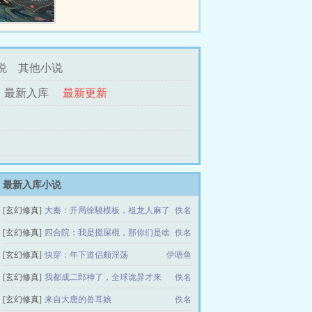
受尽冷眼和嘲笑？一朝变美惊呆众
人，让渣未婚夫哭着求她回头！被
假千...
说
其他小说
最新入库
最新更新
最新入库小说
[玄幻修真]
大秦：开局徐驍模板，祖龙人麻了
佚名
[玄幻修真]
四合院：我是搅屎棍，那你们是啥
佚名
[玄幻修真]
快穿：年下道侣颇淫荡
伊唔鱼
[玄幻修真]
我都成二郎神了，全球诡异才来
佚名
[玄幻修真]
来自大唐的兽耳娘
佚名