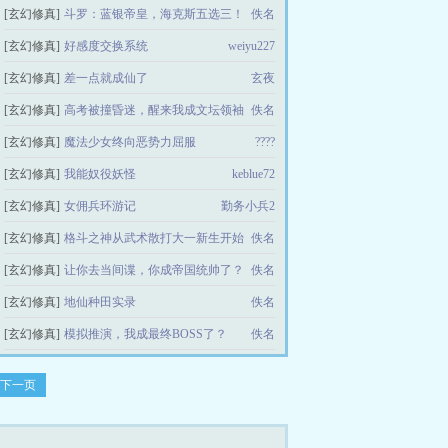
[玄幻修真]
斗罗：蓝银帝皇，海克斯五选三！
神鬼剑士
佚名
[玄幻修真]
好感度交换系统
weiyu227
[玄幻修真]
差一点就成仙了
玄夜
[玄幻修真]
高考被撞昏迷，醒来我成文坛领袖
佚名
[玄幻修真]
魔法少女终向恶势力屈服
????
[玄幻修真]
我能奴役妖怪
keblue72
[玄幻修真]
女佣兵环游记
勤务小兵2
[玄幻修真]
格斗之神从武术散打大一新生开始
佚名
[玄幻修真]
让你去当间谍，你成帝国统帅了？
佚名
[玄幻修真]
地仙种田实录
佚名
[玄幻修真]
模拟推演，我成最终BOSS了？
佚名
下一页