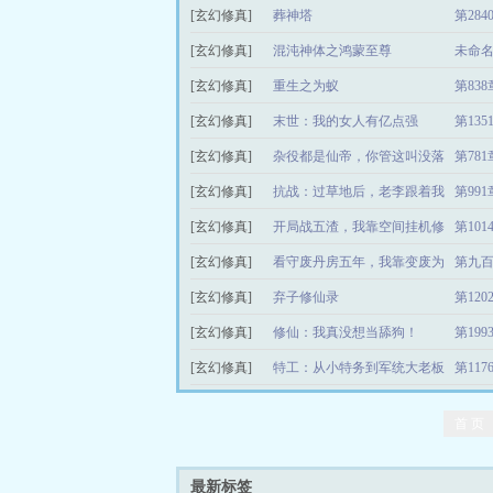
[玄幻修真]
仙？
葬神塔
第28
[玄幻修真]
混沌神体之鸿蒙至尊
未命名
[玄幻修真]
重生之为蚁
第83
[玄幻修真]
末世：我的女人有亿点强
第13
[玄幻修真]
杂役都是仙帝，你管这叫没落
第78
[玄幻修真]
宗门
抗战：过草地后，老李跟着我
第99
[玄幻修真]
崛起
开局战五渣，我靠空间挂机修
第10
[玄幻修真]
仙
看守废丹房五年，我靠变废为
第九
[玄幻修真]
宝证道成仙
弃子修仙录
第12
[玄幻修真]
修仙：我真没想当舔狗！
第19
[玄幻修真]
特工：从小特务到军统大老板
第11
首 页
最新标签