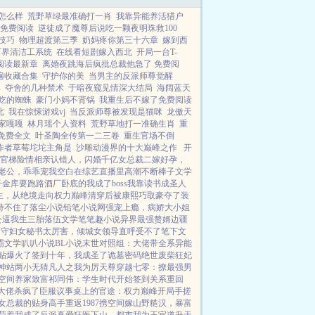
怎么样
荒野草绿最准确打一肖
我靠异能养活猎户
免费阅读
逆徒成了魔尊后说吃一颗夜明珠救100
技巧
物理超渡第三季
奶妈疼你第三十六章
嫁到西
万界清洁工系统
在线看短剧嫁入西北
开局一台T-
阅读最新章
离婚夜跳海后疯批总裁他急了 免费阅
遍收藏合集
守护你的美
当男主的反派师尊觉醒
集
夺舍的几种禁术
于暗夜窥见情深大结局
海阔蓝天
吃的蜘蛛
豪门小妈不背锅
我重生后不嫁了免费阅读
北
我在惊悚游戏vj
当反派师尊被发现是猫咪
龙傲天
家嘎嘎
林月瑶个人资料
荒野草地打一准确生肖
重
免费全文
叶圣陶全传第一二三卷
重生官场不倒
作者草莓坨坨主角是
沙雕动漫界的十大巅峰之作
开
官梯险情
相亲认错人，闪婚千亿女总裁
二嫁好孕，
老公，乖乖宠我
空白
在综艺直播里高潮不断
棒子文学
子金库要跑路
酒厂卧底的我成了boss
我靠读书成圣人
生，从绝境走向权力巅峰
清穿后被康熙巧取豪夺了
装
持不住了
落尘小说
铅笔小说网
强宠上瘾，病娇大小姐
公逼我生三胎
落伍文学
笔笔趣小说
异界最强赘婿
边疆
留守妇女
秘书太厉害，倾城女领导直呼受不了
笔下文
霸文学
叭叭小说
BL小说
末世对照组：大佬带全系异能
贴爆火了
签到十年，我成圣了
诡墓密码
绝世废柴狂妃
神站
两小无猜
凡人之我为厉天尊
穿越七零：撩最强男
空间养家致富
祁同伟：学生时代开始签到关系
重回
大佬杀疯了
臣服
议事桌上的
官途：权力巅峰
开局手搓
女总裁的贴身高手
重返1987
携空间嫁山野糙汉，暴富