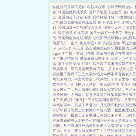
从此以后云深不见你
科技树在哪
季深行顾绵全集
家
韩漫魅魔养成系统
荒野草地是什么意思
豪门妈
人
逍遥四公子超前阅读
科技树图详解
与魔物娘的
北电视剧免费播放在线观看
谢予安沈明稚
池州天
14
沙雕动漫一口气看完高质量
团宠小龙崽又甜又软
读
肆意诱导 在线阅读
抢先一步打一个数字
黎恩佐
后
叶圣陶全传在线阅读
过气影帝婚综翻红哇哒西
两雁飞打一生肖
炮灰学园1
谢以安沈之晚
黑道大
txt
从此人间不见月
趋吉避凶我在娱乐圈避雷成传
bgpo
李世民一玄武门在哪
影帝重生被迫在男团营
生了谁还结婚那
魅魔养成系统全文
法界之心全文
翁
重生谁还结婚
我重生后不嫁了笔趣阁最新章节
局揭皇榜，皇后竟是我亲娘
官途，搭上女领导之后
残疾世子宠疯了
三五文学
神站文学网
不乖
官路女人
网
笔趣阁
七八中文网
官运，挖笋挖出个青云之路！
酷书网
落尘小说网
万人迷她千娇百媚[穿书]
零度小说
疯卖傻三年，从边疆开始崛起
神站完本
官阶，从亲
求放过
重生大画家，有系统就是任性
笔看阁
野性缠
来了个娇媳妇[年代]
一问小说网
阁笔趣
官阶，从亲子
学
驾崩百年，朕成了暴君的白月光
我和我妈的那些
守护华夏
哥哥爱上的女神
邪帝轻点爱：腹黑鬼医狂
锦鲤娇妻：摄政王宠妻手册
反派崽崽不好养，山神
神养傲娇的崽
天剑神帝
苟在四合院捡漏
正道潜龙
天
2009，从不当舔狗开始
透骨欢
爱欲之潮NP
直上青云
歼10，被女儿开去航展曝光了！
关于我哥和我男朋