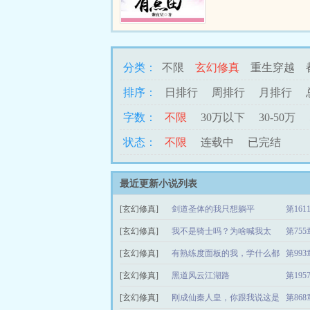
去镇上摆摊东西更是全部
仅如此。去读书他还秒杀
记忆力超群，学啥啥会，..
分类：
不限
玄幻修真
重生穿越
排序：
日排行
周排行
月排行
字数：
不限
30万以下
30-50万
状态：
不限
连载中
已完结
最近更新小说列表
[玄幻修真]
剑道圣体的我只想躺平
第16
[玄幻修真]
我不是骑士吗？为啥喊我太
第75
[玄幻修真]
阳？
有熟练度面板的我，学什么都
第99
[玄幻修真]
快
黑道风云江湖路
第19
[玄幻修真]
刚成仙秦人皇，你跟我说这是
第86