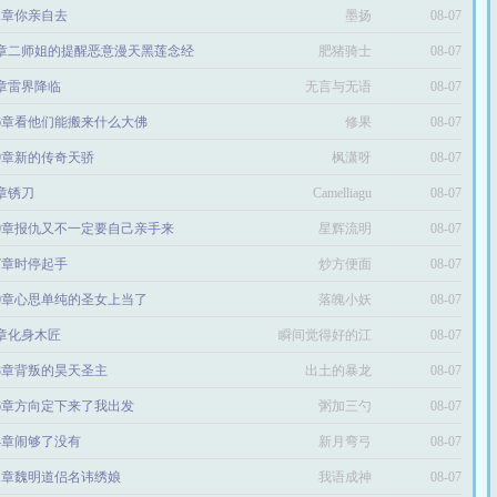
51章你亲自去
墨扬
08-07
0章二师姐的提醒恶意漫天黑莲念经
肥猪骑士
08-07
0章雷界降临
无言与无语
08-07
66章看他们能搬来什么大佛
修果
08-07
69章新的传奇天骄
枫潇呀
08-07
0章锈刀
Camelliagu
08-07
50章报仇又不一定要自己亲手来
星辉流明
08-07
97章时停起手
炒方便面
08-07
80章心思单纯的圣女上当了
落魄小妖
08-07
9章化身木匠
瞬间觉得好的江
08-07
48章背叛的昊天圣主
出土的暴龙
08-07
56章方向定下来了我出发
粥加三勺
08-07
24章闹够了没有
新月弯弓
08-07
91章魏明道侣名讳绣娘
我语成神
08-07