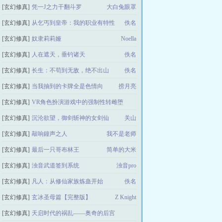
[玄幻修真]
凭一J之力干翻斗罗
大白兔眼罩
[玄幻修真]
从乞丐到皇帝：我的职业有特性
佚名
[玄幻修真]
奴隶莉莉娅
Noella
[玄幻修真]
人在遮天，垂钓诸天
佚名
[玄幻修真]
长生：不苟到无敌，绝不出山
佚名
[玄幻修真]
当我抽到的卡牌全是色情向
捞月亮
[玄幻修真]
VR角色扮演游戏中的强制性转雌堕
[玄幻修真]
沉沦欲望，御剑斩神的女剑仙
青烟雨
关山
[玄幻修真]
敲响鐘声之人
我不是老师
[玄幻修真]
最后一只哥布林王
简单的大米
[玄幻修真]
浊音武道签到系统
浊音pro
[玄幻修真]
凡人：从修仙家族炼蛊开始
佚名
[玄幻修真]
玄冰圣母篇【完整版】
Z Knight
[玄幻修真]
天启时代的祸乱——奥奇的后宫