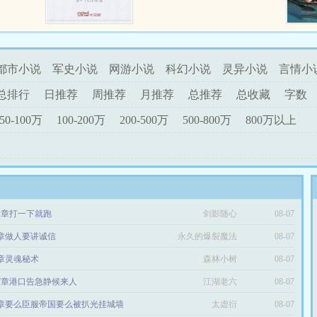
卖空。不
界，当重回巅峰，炑林邪神，你能
众学子，
突破那个境界，我也一定可以，我
.
会让你知道，犯我大千者，杀无
赦！在斗破武动修炼，...
都市小说
军史小说
网游小说
科幻小说
灵异小说
言情小
总排行
日推荐
周推荐
月推荐
总推荐
总收藏
字数
50-100万
100-200万
200-500万
500-800万
800万以上
11章打一下就跑
剑影随心
08-07
5章做人要讲诚信
永久的爆裂魔法
08-07
3章灵魂秘术
森林小树
使惠惠
08-07
57章港口告急静候来人
江湖老六
08-07
8章要么臣服帝国要么被扒光挂城墙
太虚衍
08-07