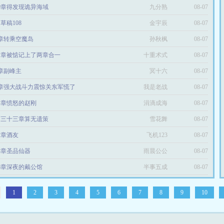
40章得发现诡异海域
九分熟
08-07
草稿108
金宇辰
08-07
8章转乘空魔岛
孙秋枫
08-07
51章被惦记上了两章合一
十重术式
08-07
1章副峰主
冥十六
08-07
1章强大战斗力震惊关东军慌了
我是老战
08-07
14章愤怒的赵刚
涓滴成海
08-07
百三十三章算无遗策
雪花舞
08-07
02章酒友
飞机123
08-07
93章圣品仙器
雨晨公公
08-07
76章深夜的戴公馆
半事五成
08-07
1
2
3
4
5
6
7
8
9
10