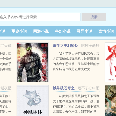
搜索
小说
军史小说
网游小说
科幻小说
灵异小说
言情小说
元宝天成
重生之美利坚反
吃饺子蘸醋
恐
千帆，因
我为了家人进行飓风营救，加
一个偶然
入CTU破解核弹危机，被谍影重重
便捡部手
的杰森伯恩追杀，又与碟中谍的伊
小兵就能
森亨特合作我是史蒂夫欧文...
能刷出各
牌居然还
获得成吉
紫夜星
以斗破苍穹之
遮不了心中雨
姿武动大主宰
孩子娘！
斗罗大陆的凤凰神之子被送到
天生的锦
大千世界修炼最后和邪神一战，邪
有了他，
神被封印，我们也惨败，但不甘就
不说，一
此陨落，分化本体，到不同的世