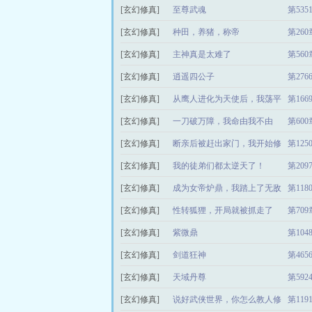
[玄幻修真]
洪荒
至尊武魂
第53
[玄幻修真]
种田，养猪，称帝
第26
[玄幻修真]
主神真是太难了
第56
[玄幻修真]
逍遥四公子
第27
[玄幻修真]
从鹰人进化为天使后，我荡平
第16
[玄幻修真]
诸神
一刀破万障，我命由我不由
第60
[玄幻修真]
天！
断亲后被赶出家门，我开始修
第12
[玄幻修真]
仙
我的徒弟们都太逆天了！
第20
[玄幻修真]
成为女帝炉鼎，我踏上了无敌
第11
[玄幻修真]
路
性转狐狸，开局就被抓走了
第70
[玄幻修真]
紫微鼎
第10
[玄幻修真]
剑道狂神
第46
[玄幻修真]
天域丹尊
第59
[玄幻修真]
说好武侠世界，你怎么教人修
第11