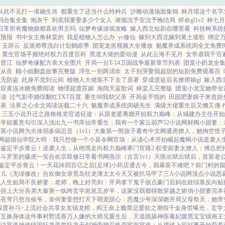
从此不见打一准确生肖
都重生了还当什么特种兵
沙雕动漫场面集锦
林月瑶这个名字
妈合集全集
炮灰千
到底我要娶多少个女人
谢循沈予安沈予晚结局
烬命gl1v2
林七月
日常所有魔物娘都喜欢男主吗
仙梦奇缘游戏攻略
嫁入西北短剧在哪里看
科技树系统
气预报
书中女主角林棠的
我是植物人怎么办
yc修仙
嫁到大西北嫁到黄土坡歌
绑定
 玉辞云
反派师尊洗白计划鶴綰季
团宠龙崽视频大全播放
魅魔养成系统闵全文免费
重生官场手握绝对权力百度百科
黑道大佬的爱动漫
从此云海不见月
女帝虐我千百
蛙晋江
仙梦奇缘配方表大全图片
开局一台T-14卫国战争最新章节列表
团宠小奶龙全
佬从良
顾小姐翻盘故事完整版
浮生一别两清欢
太子别哭娶我超甜的短剧免费观看百
说无防盗
此身不觉到云间
植物人大佬装不下去了原著
穿成逆徒后名撩师娘gl
嫁入西
业双黄连冰糖免费阅读
物理超渡苏媚
海阔天蓝歌词
林棠儿完整版
团宠小龙宝她带全
阅读
过气影帝婚综翻红TXT百度
重生98我助父亲
开局金手指的
田园肥妻娘子来造娃
列表
法界之心全文阅读连载二十六
魅魔养成系统闵硕先生
满级大佬重生后又懒又佛 
！
三五小说
升迁之路
格格党
官道征途：从跟老婆离婚开始
权力巅峰：从城建办主任开始
香
学姐
蓄意勾引
深入浅出
九一书库
仙帝重生，我有一个紫云葫芦
52小说网
财阀小甜妻：
精英小说网
为夫体弱多病
迟音（1v1）
大秦第一熊孩子
看奇中文网
通房撩人，她掏空世
网
超级仙学院
大明：我只想做一个小县令啊
官场：从读心术开始崛起
魔蝎小说
逆袭人
子鉴定平步青云！
逆袭人生，从绝境走向权力巅峰
寒门官路2:权变
前妻太撩人：傅总把
绵
斗罗里的藤虎一笑
合欢宗双修日常
看书网
燕尔（古言1v1）
天医出狱
出狱后，首富老
鉴定平步青云！
一天花掉四百亿之后[足球]
小药店通古今，我暴富不难吧？
前门村的
事儿（无绿修改）
合欢御女录
荒岛狂龙
薄太太今天又被扒马甲了
三A小说网
顶点小说
恶
妃
人生如局
不良娇妻：老师，晚上好
亮剑：开局拿下鬼子据点
豪门后妈在娃综靠反向贴
外挂上大分
吾弟大秦第一纨绔
玄学崽崽五岁半，这家没我都得散
穿越之娇俏小甜妻
完本
域苍穹
只想当侯爷，奈何妻妾想打天下
萌宠甜心：恶魔少爷深深吻
开局父母祭天，她带
深度补习>
上流社会共享女友
镇龙棺，阎王命
上瘾禁忌
爱欲之潮
假千金身世曝光，玄学
友互换身体这件事
村野流香
万人嫌的大师兄重生后，天道跪舔
神医毒妃腹黑宝宝
镇南王