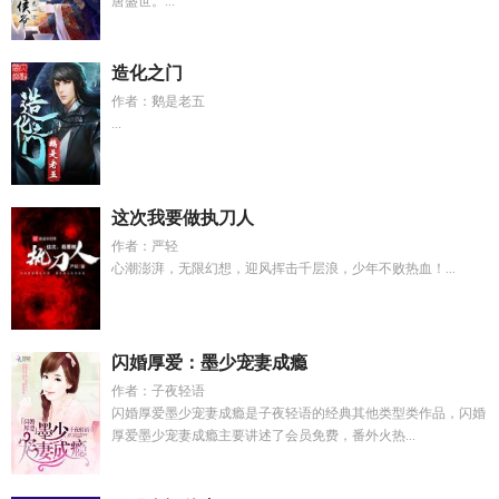
唐盛世。...
造化之门
作者：鹅是老五
...
这次我要做执刀人
作者：严轻
心潮澎湃，无限幻想，迎风挥击千层浪，少年不败热血！...
闪婚厚爱：墨少宠妻成瘾
作者：子夜轻语
闪婚厚爱墨少宠妻成瘾是子夜轻语的经典其他类型类作品，闪婚
厚爱墨少宠妻成瘾主要讲述了会员免费，番外火热...